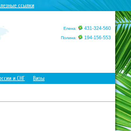
лезные ссылки
431-324-560
Елена:
194-156-553
Полина:
оссии и СНГ
Визы