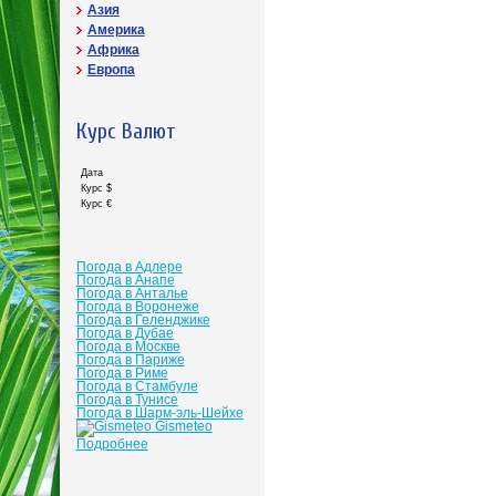
Азия
Америка
Африка
Европа
Курс Валют
Дата
Курс $
Курс €
Погода в Адлере
Погода в Анапе
Погода в Анталье
Погода в Воронеже
Погода в Геленджике
Погода в Дубае
Погода в Москве
Погода в Париже
Погода в Риме
Погода в Стамбуле
Погода в Тунисе
Погода в Шарм-эль-Шейхе
Gismeteo
Подробнее