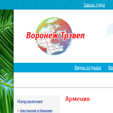
Заказ тура
Виды отдыха
Ав
Армения
Направления
Австралия и Океания