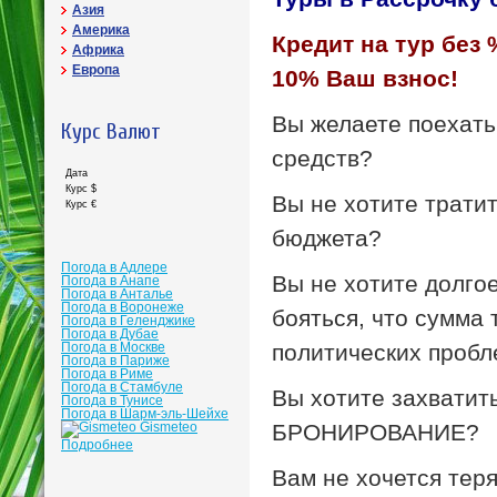
Азия
Америка
Кредит на тур без 
Африка
Европа
10% Ваш взнос!
Вы желаете поехать
Курс Валют
средств?
Дата
Курс $
Вы не хотите трати
Курс €
бюджета?
Погода в Адлере
Вы не хотите долгое
Погода в Анапе
Погода в Анталье
Погода в Воронеже
бояться, что сумма 
Погода в Геленджике
Погода в Дубае
Погода в Москве
политических проб
Погода в Париже
Погода в Риме
Погода в Стамбуле
Вы хотите захвати
Погода в Тунисе
Погода в Шарм-эль-Шейхе
Gismeteo
БРОНИРОВАНИЕ?
Подробнее
Вам не хочется тер