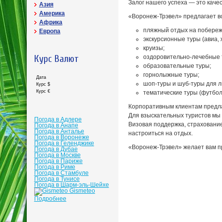
Залог нашего успеха — это каче
Азия
Америка
«Воронеж-Трэвел» предлагает в
Африка
пляжный отдых на побережь
Европа
экскурсионные туры (авиа, 
круизы;
Курс Валют
оздоровительно-лечебные 
образовательные туры;
горнолыжные туры;
Дата
шоп-туры и шуб-туры для л
Курс $
Курс €
тематические туры (футбол
Корпоративным клиентам предла
Для взыскательных туристов мы
Погода в Адлере
Визовая поддержка, страхование
Погода в Анапе
Погода в Анталье
настроиться на отдых.
Погода в Воронеже
Погода в Геленджике
«Воронеж-Трэвел» желает вам п
Погода в Дубае
Погода в Москве
Погода в Париже
Погода в Риме
Погода в Стамбуле
Погода в Тунисе
Погода в Шарм-эль-Шейхе
Gismeteo
Подробнее