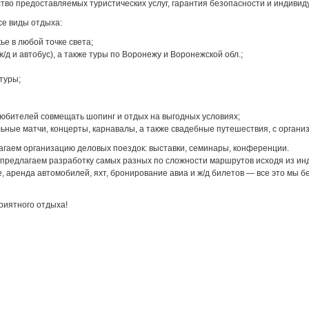
ство предоставляемых туристических услуг, гарантия безопасности и индивид
се виды отдыха:
е в любой точке света;
ж/д и автобус), а также туры по Воронежу и Воронежской обл.;
туры;
юбителей совмещать шопинг и отдых на выгодных условиях;
ьные матчи, концерты, карнавалы, а также свадебные путешествия, с организ
гаем организацию деловых поездок: выставки, семинары, конференции.
 предлагаем разработку самых разных по сложности маршрутов исходя из и
, аренда автомобилей, яхт, бронирование авиа и ж/д билетов — все это мы б
риятного отдыха!