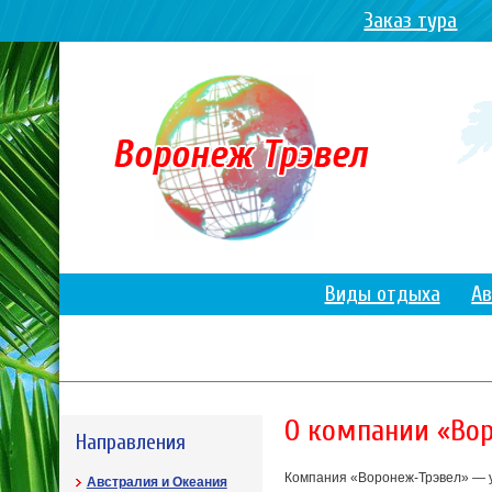
Заказ тура
Виды отдыха
Ав
О компании «Во
Направления
Компания «Воронеж-Трэвел» — у
Австралия и Океания