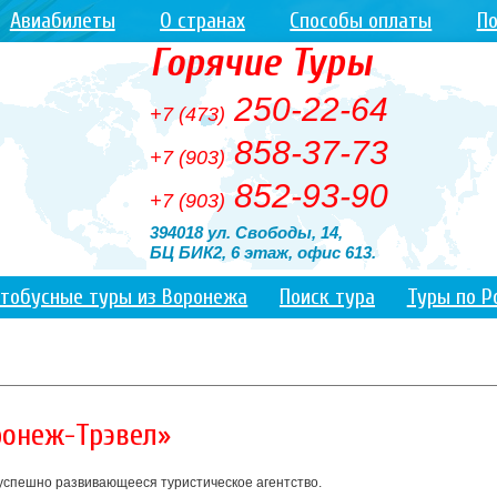
Авиабилеты
О странах
Способы оплаты
По
Горячие Туры
250-22-64
+7 (473)
858-37-73
+7 (903)
852-93-90
+7 (903)
394018 ул. Свободы, 14,
БЦ БИК2, 6 этаж, офис 613.
тобусные туры из Воронежа
Поиск тура
Туры по Р
ронеж-Трэвел»
спешно развивающееся туристическое агентство.