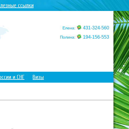
лезные ссылки
431-324-560
Елена:
194-156-553
Полина:
оссии и СНГ
Визы